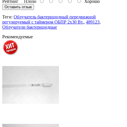
Рейтинг
Плохо
Хорошо
Оставить отзыв
Теги:
Облучатель бактерицидный передвижной
регулируемый с таймером ОБПР 2х30 Вт.
,
489123
,
Облучатели бактерицидные
Рекомендуемые