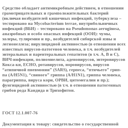
Средство обладает антимикробным действием,
в отношении
грамотрицательных и грамположительных бактерий
(включая возбудителей кишечных инфекций, туберкулеза –
тестировано на Mycobacterium terrae, внутрибольничных
инфекций (ВБИ) – тестировано на Pseudomonas aeruginosa,
анаэробных и особо опасных инфекций (ООИ): чумы,
холеры, туляремии и пр., возбудителей сибирской язвы и
легионеллеза; вирулицидной активностью (в отношении всех
известных вирусов-патогенов человека, в т.ч. возбудителей
энтеральных и парентеральных гепатитов (в т.ч. А, В и С),
ВИЧ-инфекции, полиомиелита, аденовирусов, энтеровирусов
Кокса-ки, ЕСНО, ротавирусов, норовирусов, вирусов
“атипичной пневмонии” (SARS), герпеса, “птичьего” грип-
па (А/H5N1), “свиного” гриппа (A/H1N1), гриппа человека,
парагриппа, вируса кори, ОРВИ, цитомегалии и пр.);
фунгицидной активностью (в т.ч. в отношении патогенных
грибов рода Кандида и Трихофитон.
ГОСТ 12.1.007-76
Документация к товару: свидетельство о государственной