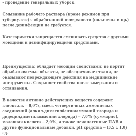
- проведение генеральных уборок.
Смывание рабочего раствора (кроме режимов при
туберкулезе) с обработанной поверхности (пол,стены и пр.)
после дезинфекции не требуется.
Категорически запрещается смешивать средство с другими
моющими и дезинфицирующими средствами.
Преимущества:
обладает моющим свойствами; не портит
обрабатываемые объекты, не обесцвечивает ткани, не
оказывают повреждающего действия на медицинские
инструменты. Сохраняет свойства после замерзания и
оттаивания.
В качестве активно действующих веществ
содержит
глиоксаль – 8,0%, смесь четвертичных аммониевых
соединений (алкил-диметилбензиламмоний хлорида и
дидецилдиметиламмоний хлорида) – 7,0% (суммарно),
молочная кислота – 2,0%, а также неионогенные ПАВ и
другие функциональные добавки. pH средства – (3,5
±
1,0)
ед.