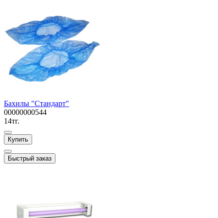
Бахилы "Стандарт"
00000000544
14тг.
Купить
Быстрый заказ