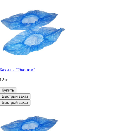
Бахилы "Эконом"
12тг.
Купить
Быстрый заказ
Быстрый заказ