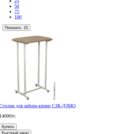
25
50
75
100
Показать:
15
Столик для забора крови СЗК-ДЗМО
14000тг.
Купить
Быстрый заказ